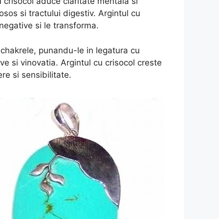
u crisocol aduce claritate mentala si
os si tractului digestiv. Argintul cu
negative si le transforma.
te chakrele, punandu-le in legatura cu
ve si vinovatia. Argintul cu crisocol creste
re si sensibilitate.