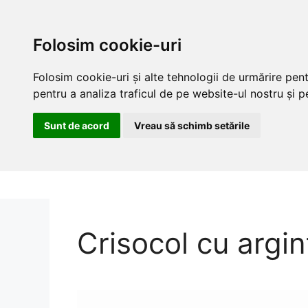
Folosim cookie-uri
Folosim cookie-uri și alte tehnologii de urmărire pen
pentru a analiza traficul de pe website-ul nostru și pe
Sunt de acord
Vreau să schimb setările
Skip
to
content
Crisocol cu argin