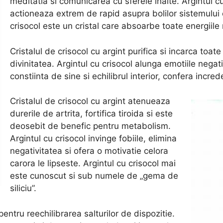
meditatia si comunicarea cu sferele inalte. Argintul c
actioneaza extrem de rapid asupra bolilor sistemului os
crisocol este un cristal care absoarbe toate energiile 
Cristalul de crisocol cu argint purifica si incarca toa
divinitatea. Argintul cu crisocol alunga emotiile negati
constiinta de sine si echilibrul interior, confera increde
Cristalul de crisocol cu argint atenueaza
durerile de artrita, fortifica tiroida si este
deosebit de benefic pentru metabolism.
Argintul cu crisocol invinge fobiile, elimina
negativitatea si ofera o motivatie celora
carora le lipseste. Argintul cu crisocol mai
este cunoscut si sub numele de „gema de
siliciu”.
 pentru reechilibrarea salturilor de dispozitie.